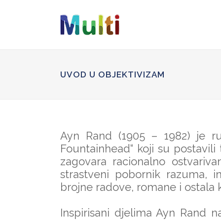
UVOD U OBJEKTIVIZAM
Ayn Rand (1905 – 1982) je rus
Fountainhead“ koji su postavili t
zagovara racionalno ostvarivan
strastveni pobornik razuma, in
brojne radove, romane i ostala k
Inspirisani djelima Ayn Rand na