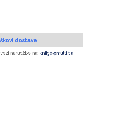
oškovi dostave
u vezi narudžbe na:
knjige@multi.ba