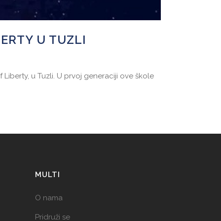
ERTY U TUZLI
berty, u Tuzli. U prvoj generaciji ove škole
MULTI
O nama
Pridruži se