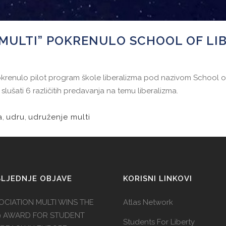
MULTI” POKRENULO SCHOOL OF LIB
krenulo pilot program škole liberalizma pod nazivom School of Li
u slušati 6 različitih predavanja na temu liberalizma.
a
,
udru
,
udruženje multi
LJEDNJE OBJAVE
KORISNI LINKOVI
OCIATION MULTI WINS THE
Atlas Network
9 AWARD FOR STUDENT
Students For Liberty