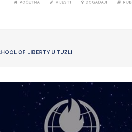
POČETNA
VIJESTI
DOGAĐAJI
PUB
om/recaptcha/api.js');
HOOL OF LIBERTY U TUZLI