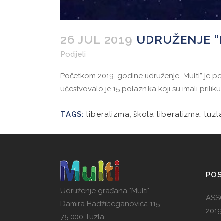
26 JUL 2019
UDRUŽENJE “
Podijeli
Početkom 2019. godine udruženje “Multi” je po
učestvovalo je 15 polaznika koji su imali prilik
TAGS:
liberalizma
,
škola liberalizma
,
tuzl
POS
Udruženje građana "Multi"
ASS
Damira Hadžibeganovića 115
201
75 000 Tuzla