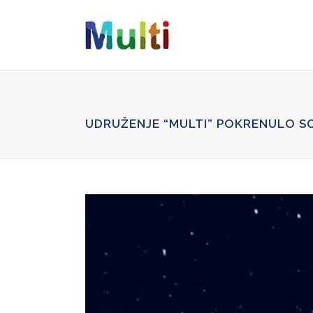
wp_enqueue_script('google-recaptcha', 'https://www.google.c
UDRUŽENJE “MULTI” POKRENULO SC