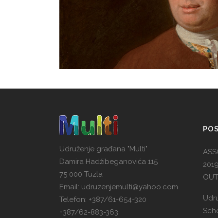
POS
Udruženje građana "Multi"
ASS
Damira Hadžibeganovića 115
201
75 000 Tuzla
OUT
Email: udruzenjemulti@yahoo.com
Udru
Telefon: +387/61-654-320
Scho
+387/62-883-363