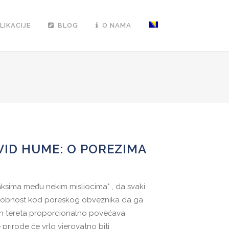
LIKACIJE
BLOG
O NAMA
VID HUME: O POREZIMA
aksima među nekim misliocima* , da svaki
osobnost kod poreskog obveznika da ga
nih tereta proporcionalno povećava
 prirode će vrlo vjerovatno biti