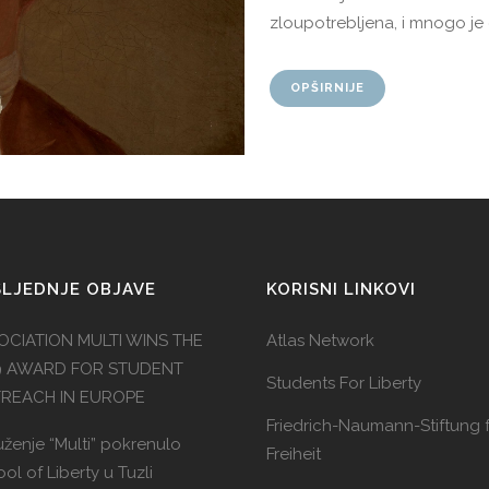
zloupotrebljena, i mnogo je o
OPŠIRNIJE
LJEDNJE OBJAVE
KORISNI LINKOVI
OCIATION MULTI WINS THE
Atlas Network
9 AWARD FOR STUDENT
Students For Liberty
REACH IN EUROPE
Friedrich-Naumann-Stiftung f
ženje “Multi” pokrenulo
Freiheit
ol of Liberty u Tuzli