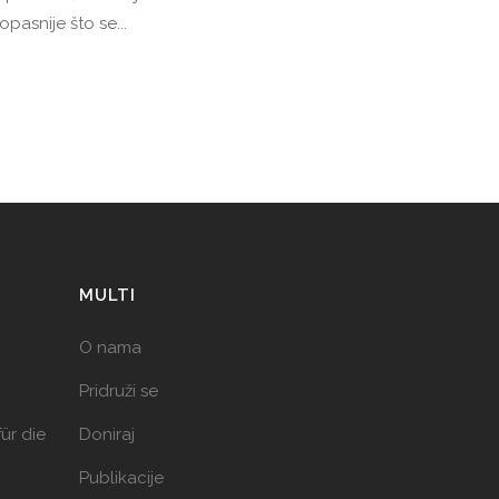
pasnije što se...
MULTI
O nama
Pridruži se
ür die
Doniraj
Publikacije