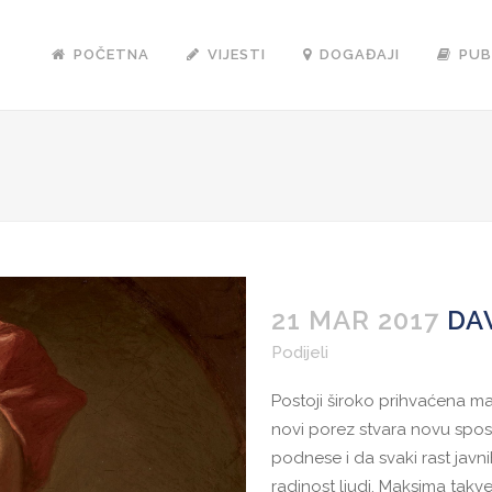
POČETNA
VIJESTI
DOGAĐAJI
PUB
21 MAR 2017
DA
Podijeli
Postoji široko prihvaćena m
novi porez stvara novu sp
podnese i da svaki rast jav
radinost ljudi. Maksima takve