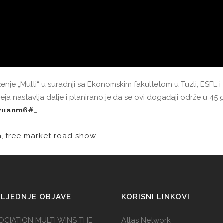
je „Multi“ u suradnji sa Ekonomskim fakultetom u Tuzli, ESFL i
a nastavlja dalje i planirano je da se ovi događaji održe u 45
8wuanm6#_
a
,
free market road show
LJEDNJE OBJAVE
KORISNI LINKOVI
OCIATION MULTI WINS THE
Atlas Network