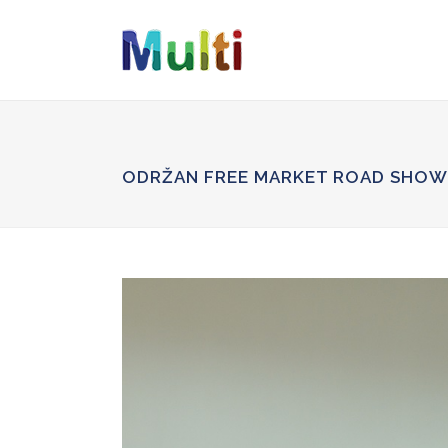
wp_enqueue_script('google-recaptcha', 'https://www.google.c
ODRŽAN FREE MARKET ROAD SHOW 