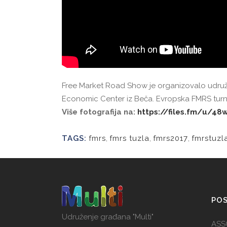
Free Market Road Show je organizovalo udružen
Economic Center iz Beča. Evropska FMRS turnej
Više fotografija na:
https://files.fm/u/4
TAGS:
fmrs
,
fmrs tuzla
,
fmrs2017
,
fmrstuzl
POS
Udruženje građana "Multi"
ASS