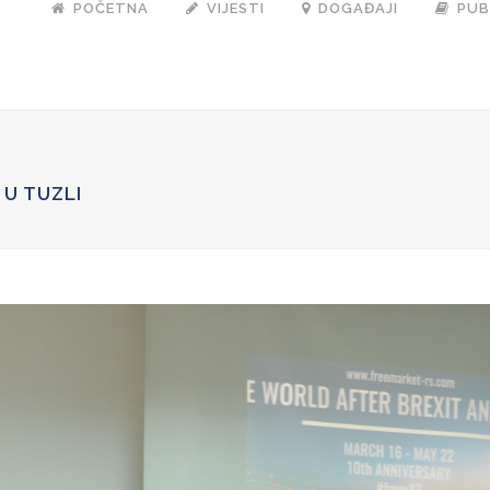
POČETNA
VIJESTI
DOGAĐAJI
PUB
om/recaptcha/api.js');
U TUZLI