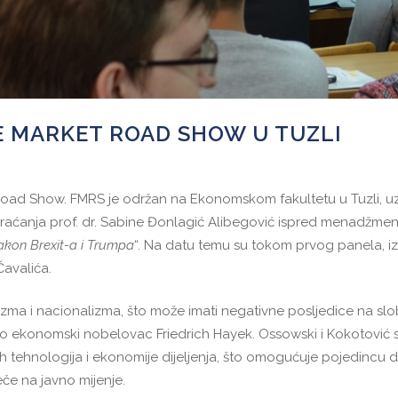
 MARKET ROAD SHOW U TUZLI
Road Show. FMRS je održan na Ekonomskom fakultetu u Tuzli, uz
aćanja prof. dr. Sabine Đonlagić Alibegović ispred menadžme
nakon Brexit-a i Trumpa
“. Na datu temu su tokom prvog panela, iz
avalića.
izma i nacionalizma, što može imati negativne posljedice na slo
ekonomski nobelovac Friedrich Hayek. Ossowski i Kokotović su
 tehnologija i ekonomije dijeljenja, što omogućuje pojedincu da,
eče na javno mijenje.