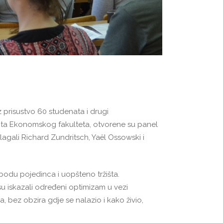
 prisustvo 60 studenata i drugi
nta Ekonomskog fakulteta, otvorene su panel
lagali Richard Zundritsch, Yaël Ossowski i
bodu pojedinca i uopšteno tržišta.
 iskazali određeni optimizam u vezi
 bez obzira gdje se nalazio i kako živio,