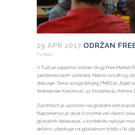
19 APR 2017
ODRŽAN FREE
Podijeli
U Tuzli je uspješno održan drugi Free Market 
zainteresovanih učesnika. Nakon uvodnog obr
diskusije. Tema ovogodišnjeg FMRS je „
Svijet 
Aleksandar Kokotović, uz moderaciju Admira Č
Zundritsch je upozorio na globalni rast popul
Napomenuo je da je o ovome već davno pisao 
globalnih dešavanja, u kontekstu razvoja novih
aktivno učestvuje na globalnom tržištu i/ili utj