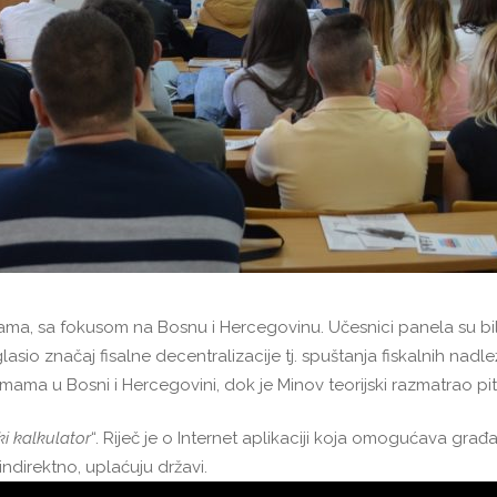
a, sa fokusom na Bosnu i Hercegovinu. Učesnici panela su bili 
io značaj fisalne decentralizacije tj. spuštanja fiskalnih nadležn
mama u Bosni i Hercegovini, dok je Minov teorijski razmatrao pi
i kalkulator
“. Riječ je o Internet aplikaciji koja omogućava gr
 indirektno, uplaćuju državi.