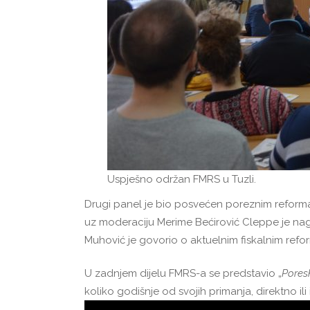
Uspješno održan FMRS u Tuzli.
Drugi panel je bio posvećen poreznim reformam
uz moderaciju Merime Bećirović Cleppe je naglas
Muhović je govorio o aktuelnim fiskalnim refor
U zadnjem dijelu FMRS-a se predstavio „
Poresk
koliko godišnje od svojih primanja, direktno ili