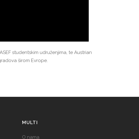
 ASEF studentskim udruženjima, te Austrian
 gradova širom Evrope.
MULTI
O nama